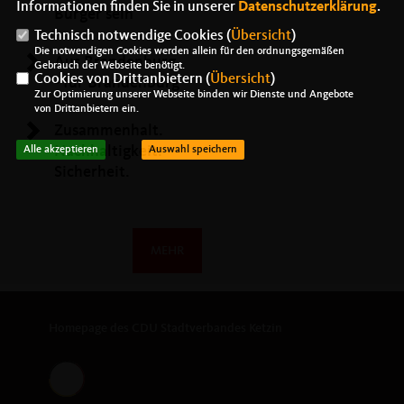
Informationen finden Sie in unserer
Datenschutzerklärung
.
Bürger sein
Technisch notwendige Cookies (
Übersicht
)
Die notwendigen Cookies werden allein für den ordnungsgemäßen
Aus Brandenburg
Gebrauch der Webseite benötigt.
Cookies von Drittanbietern (
Übersicht
)
- für Brandenburg
Zur Optimierung unserer Webseite binden wir Dienste und Angebote
von Drittanbietern ein.
Zusammenhalt.
Nachhaltigkeit.
Alle akzeptieren
Auswahl speichern
Sicherheit.
MEHR
Homepage des CDU Stadtverbandes Ketzin