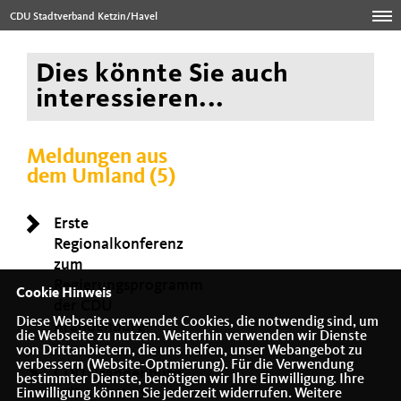
CDU Stadtverband Ketzin/Havel
Dies könnte Sie auch
interessieren...
Meldungen aus
dem Umland (5)
Erste
Regionalkonferenz
zum
Regierungsprogramm
Cookie Hinweis
der CDU
Diese Webseite verwendet Cookies, die notwendig sind, um
Brandenburg
die Webseite zu nutzen. Weiterhin verwenden wir Dienste
von Drittanbietern, die uns helfen, unser Webangebot zu
verbessern (Website-Optmierung). Für die Verwendung
CDU Brandenburg
bestimmter Dienste, benötigen wir Ihre Einwilligung. Ihre
will Anwalt der
Einwilligung können Sie jederzeit widerrufen. Weitere