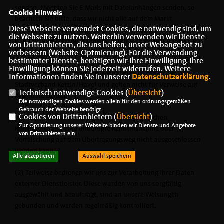
senden. Möchten Sie E-Mails mit Dateianhängen senden, so
Cookie Hinweis
beachten Sie bitte, dass wir nicht alle auf dem Markt
Diese Webseite verwendet Cookies, die notwendig sind, um
verfügbaren Dateiformate und Anwendungen unterstützen
die Webseite zu nutzen. Weiterhin verwenden wir Dienste
können. In Einzelfällen kann es möglich sein, dass die E-Mail
von Drittanbietern, die uns helfen, unser Webangebot zu
nicht verarbeitet werden kann.
verbessern (Website-Optmierung). Für die Verwendung
bestimmter Dienste, benötigen wir Ihre Einwilligung. Ihre
Einwilligung können Sie jederzeit widerrufen. Weitere
Diese Hinweise gelten nur für die Kommunikation mit der
Informationen finden Sie in unserer
Datenschutzerklärung
.
Stadtverband Ketzin/Havel und gelten nicht für Verweise auf
Technisch notwendige Cookies (
Übersicht
)
Angebote Dritter.
Die notwendigen Cookies werden allein für den ordnungsgemäßen
Gebrauch der Webseite benötigt.
Cookies von Drittanbietern (
Übersicht
)
Wir weisen darauf hin, dass bei der elektronischen
Zur Optimierung unserer Webseite binden wir Dienste und Angebote
Kommunikation eine unbefugte Kenntnisnahme oder
von Drittanbietern ein.
Verfälschung auf dem Übertragungsweg nicht ausgeschlossen
werden kann.
Alle akzeptieren
Auswahl speichern
(2) Teilweise bedienen wir uns zur Verarbeitung Ihrer Daten
externer Dienstleister. Diese wurden von uns sorgfältig
ausgewählt und beauftragt, sind an unsere Weisungen
gebunden und werden regelmäßig kontrolliert.