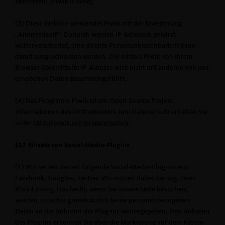
aktivieren: [Piwik iFrame].
(3) Diese Website verwendet Piwik mit der Erweiterung
AnonymizeIP“. Dadurch werden IP-Adressen gekürzt
weiterverarbeitet, eine direkte Personenbeziehbarkeit kann
damit ausgeschlossen werden. Die mittels Piwik von Ihrem
Browser übermittelte IP-Adresse wird nicht mit anderen von uns
erhobenen Daten zusammengeführt.
(4) Das Programm Piwik ist ein Open-Source-Projekt.
Informationen des Drittanbieters zum Datenschutz erhalten Sie
unter
http://piwik.org/privacy/policy
.
§17 Einsatz von Social-Media-Plugins
(1) Wir setzen derzeit folgende Social-Media-Plug-ins ein:
Facebook, Google+, Twitter. Wir nutzen dabei die sog. Zwei-
Klick-Lösung. Das heißt, wenn Sie unsere Seite besuchen,
werden zunächst grundsätzlich keine personenbezogenen
Daten an die Anbieter der Plug-ins weitergegeben. Den Anbieter
des Plug-ins erkennen Sie über die Markierung auf dem Kasten