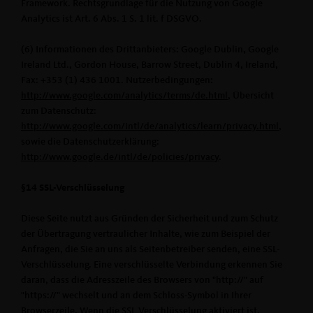
Framework. Rechtsgrundlage für die Nutzung von Google
Analytics ist Art. 6 Abs. 1 S. 1 lit. f DSGVO.
(6) Informationen des Drittanbieters: Google Dublin, Google
Ireland Ltd., Gordon House, Barrow Street, Dublin 4, Ireland,
Fax: +353 (1) 436 1001. Nutzerbedingungen:
http://www.google.com/analytics/terms/de.html
, Übersicht
zum Datenschutz:
http://www.google.com/intl/de/analytics/learn/privacy.html
,
sowie die Datenschutzerklärung:
http://www.google.de/intl/de/policies/privacy
.
§14 SSL-Verschlüsselung
Diese Seite nutzt aus Gründen der Sicherheit und zum Schutz
der Übertragung vertraulicher Inhalte, wie zum Beispiel der
Anfragen, die Sie an uns als Seitenbetreiber senden, eine SSL-
Verschlüsselung. Eine verschlüsselte Verbindung erkennen Sie
daran, dass die Adresszeile des Browsers von "http://" auf
"https://" wechselt und an dem Schloss-Symbol in Ihrer
Browserzeile. Wenn die SSL Verschlüsselung aktiviert ist,