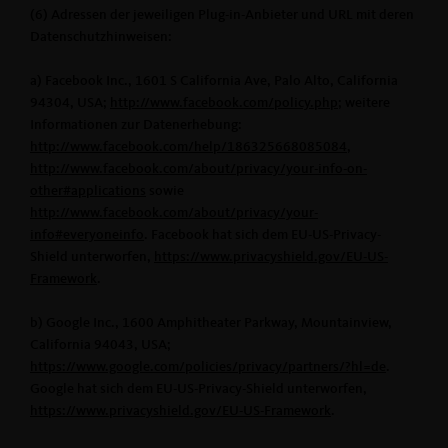
(6) Adressen der jeweiligen Plug-in-Anbieter und URL mit deren
Datenschutzhinweisen:
a) Facebook Inc., 1601 S California Ave, Palo Alto, California
94304, USA;
http://www.facebook.com/policy.php
; weitere
Informationen zur Datenerhebung:
http://www.facebook.com/help/186325668085084
,
http://www.facebook.com/about/privacy/your-info-on-
other#applications
sowie
http://www.facebook.com/about/privacy/your-
info#everyoneinfo
. Facebook hat sich dem EU-US-Privacy-
Shield unterworfen,
https://www.privacyshield.gov/EU-US-
Framework
.
b) Google Inc., 1600 Amphitheater Parkway, Mountainview,
California 94043, USA;
https://www.google.com/policies/privacy/partners/?hl=de
.
Google hat sich dem EU-US-Privacy-Shield unterworfen,
https://www.privacyshield.gov/EU-US-Framework
.