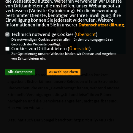
die Webseite zu nutzen. Weiterhin verwenden wir Dienste
von Drittanbietern, die uns helfen, unser Webangebot zu
verbessern (Website-Optmierung). Für die Verwendung
bestimmter Dienste, benötigen wir Ihre Einwilligung. Ihre
Einwilligung können Sie jederzeit widerrufen. Weitere
Informationen finden Sie in unserer
Datenschutzerklärung
.
Technisch notwendige Cookies (
Übersicht
)
Die notwendigen Cookies werden allein für den ordnungsgemäßen
Gebrauch der Webseite benötigt.
Cookies von Drittanbietern (
Übersicht
)
Zur Optimierung unserer Webseite binden wir Dienste und Angebote
von Drittanbietern ein.
Alle akzeptieren
Auswahl speichern
Über Maßnahmen reden ist das eine, wir wollen konkret
anpacken. Bisher können unsere Behörden oft nur Extremisten
überwachen, die einen „Gewaltbezug“ haben, während andere
kriminelle Vereinigungen, die „still und leise“ ihren Plänen
nachgehen und die Demokratie angreifen, nicht greifbar sind.
Hier wollen wir ran.
Dazu hat auch Der Spiegel berichtet:
https://bit.ly/48U7dIT