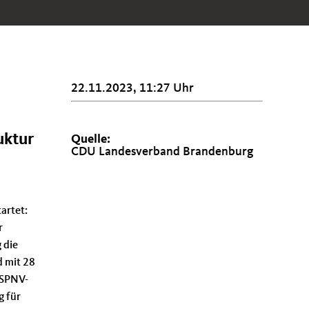
22.11.2023, 11:27 Uhr
uktur
Quelle:
CDU Landesverband Brandenburg
artet:
r
 die
d mit 28
 SPNV-
g für