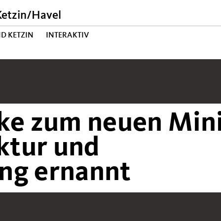
etzin/Havel
D KETZIN
INTERAKTIV
lke zum neuen Mini
uktur und
ng ernannt