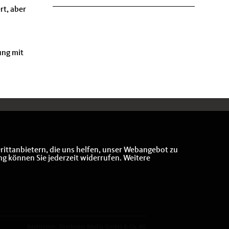
t, aber
ung mit
rittanbietern, die uns helfen, unser Webangebot zu
ng können Sie jederzeit widerrufen. Weitere
Realisation: Sharkness Media GmbH & Co. KG