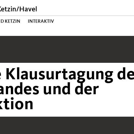
etzin/Havel
D KETZIN
INTERAKTIV
Klausurtagung de
andes und der
ktion