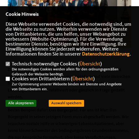
Cookie Hinweis
Diese Webseite verwendet Cookies, die notwendig sind, um
die Webseite zu nutzen. Weiterhin verwenden wir Dienste
von Drittanbietern, die uns helfen, unser Webangebot zu
verbessern (Website-Optmierung). Für die Verwendung
bestimmter Dienste, benötigen wir Ihre Einwilligung. Ihre
Einwilligung können Sie jederzeit widerrufen. Weitere
Informationen finden Sie in unserer
Datenschutzerklärung
.
Technisch notwendige Cookies (
Übersicht
)
Die notwendigen Cookies werden allein für den ordnungsgemäßen
Denn: Wohlstand war und ist und wird auch in Zukunft nicht
Gebrauch der Webseite benötigt.
ohne Anstrengungen möglich sein. Trotzdem sind viele Menschen
Cookies von Drittanbietern (
Übersicht
)
frustriert und enttäuscht, weil Werte wie Fleiß und
Zur Optimierung unserer Webseite binden wir Dienste und Angebote
von Drittanbietern ein.
Leistungsbereitschaft relativiert oder gänzlich in Frage gestellt
werden.
Alle akzeptieren
Auswahl speichern
Bestes Beispiel dafür: Das Bürgergeld. Für uns ist klar: Das
Bürgergeld in seiner jetzigen Form muss abgeschafft werden. Wir
brauchen soziale Hilfe in schwierigen Lebenssituationen, aber
keine kleine Schwester des bedingungslosen Grundeinkommens,
die nur Ansprüche formuliert, aber keine Verpflichtungen.