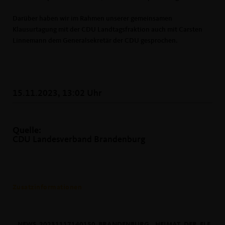
Darüber haben wir im Rahmen unserer gemeinsamen
Klausurtagung mit der CDU Landtagsfraktion auch mit Carsten
Linnemann dem Generalsekretär der CDU gesprochen.
15.11.2023, 13:02 Uhr
Quelle:
CDU Landesverband Brandenburg
Zusatzinformationen
NEWS_20231117140150_BRANDENBURG__HEIMAT_DER_FLE