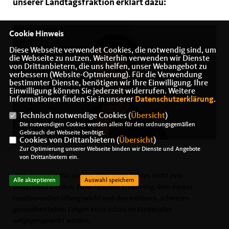
unserer Landtagsfraktion erklärt dazu:
Cookie Hinweis
Diese Webseite verwendet Cookies, die notwendig sind, um
die Webseite zu nutzen. Weiterhin verwenden wir Dienste
von Drittanbietern, die uns helfen, unser Webangebot zu
verbessern (Website-Optmierung). Für die Verwendung
bestimmter Dienste, benötigen wir Ihre Einwilligung. Ihre
Einwilligung können Sie jederzeit widerrufen. Weitere
Informationen finden Sie in unserer
Datenschutzerklärung
.
Technisch notwendige Cookies (
Übersicht
)
Die notwendigen Cookies werden allein für den ordnungsgemäßen
Gebrauch der Webseite benötigt.
Cookies von Drittanbietern (
Übersicht
)
Zur Optimierung unserer Webseite binden wir Dienste und Angebote
von Drittanbietern ein.
Wir müssen dafür sorgen, dass diese Zahlen nicht zum
Alle akzeptieren
Auswahl speichern
Dauertrend werden. Einer falschen Ernährung, dem daraus
resultierendem Übergewicht und den weiteren, schweren
gesundheitlichen Folgen muss schon im Kindesalter
entgegengewirkt werden.