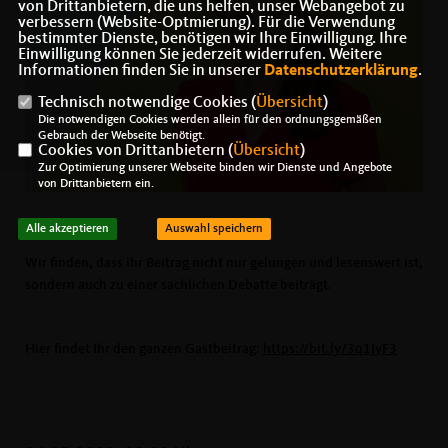
von Drittanbietern, die uns helfen, unser Webangebot zu
verbessern (Website-Optmierung). Für die Verwendung
bestimmter Dienste, benötigen wir Ihre Einwilligung. Ihre
Einwilligung können Sie jederzeit widerrufen. Weitere
Informationen finden Sie in unserer
Datenschutzerklärung
.
Technisch notwendige Cookies (
Übersicht
)
Die notwendigen Cookies werden allein für den ordnungsgemäßen
Gebrauch der Webseite benötigt.
Cookies von Drittanbietern (
Übersicht
)
Zur Optimierung unserer Webseite binden wir Dienste und Angebote
von Drittanbietern ein.
Alle akzeptieren
Auswahl speichern
Wir finden, dass ihr Beitrag nicht nur gelungen und lesenswert ist,
sondern auch zu einer sachlichen Debatte beiträgt.
Hier findet Ihr den ganzen Gastbeitrag:
https://bit.ly/3q1JyF3